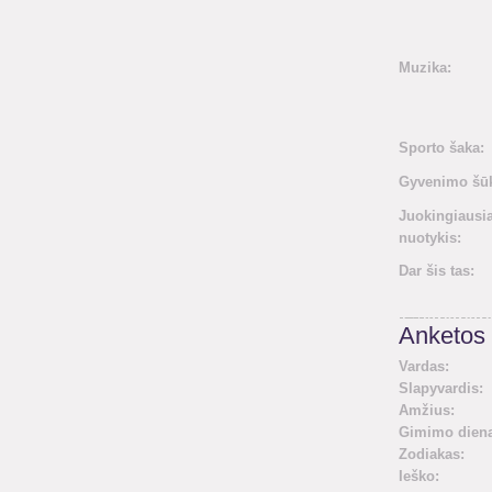
Muzika:
Sporto šaka:
Gyvenimo šūk
Juokingiausi
nuotykis:
Dar šis tas:
Anketos 
Vardas:
Slapyvardis:
Amžius:
Gimimo diena
Zodiakas:
Ieško: