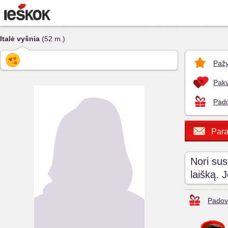
Italė vyšnia
(52 m.)
Pažy
Pakv
Pado
Para
Nori sus
laišką. 
Padov