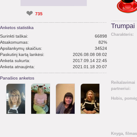
❤
735
Trumpai
Anketos statistika
Charakteris:
Surinkti taškai:
66898
Atsakomumas:
82%
Apsilankymų skaičius:
34524
Paskutinį kartą lankėsi:
2026.08.08 08:02
Anketa sukurta:
2017.09.14 22:45
Anketa atnaujinta:
2021.01.18 20:07
Panašios anketos
Reikalavimai
partneriui:
Hobis, pomėg
Knyga, filmas